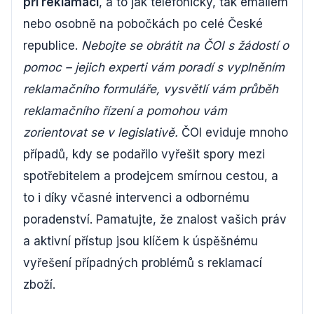
při reklamaci
, a to jak telefonicky, tak emailem
nebo osobně na pobočkách po celé České
republice.
Nebojte se obrátit na ČOI s žádostí o
pomoc – jejich experti vám poradí s vyplněním
reklamačního formuláře, vysvětlí vám průběh
reklamačního řízení a pomohou vám
zorientovat se v legislativě.
ČOI eviduje mnoho
případů, kdy se podařilo vyřešit spory mezi
spotřebitelem a prodejcem smírnou cestou, a
to i díky včasné intervenci a odbornému
poradenství. Pamatujte, že znalost vašich práv
a aktivní přístup jsou klíčem k úspěšnému
vyřešení případných problémů s reklamací
zboží.