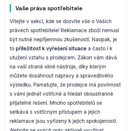
Vaše práva spotřebitele
Vítejte v sekci, kde se dozvíte vše o Vašich
právech spotřebitele! Reklamace zboží nemusí
být nutně nepříjemnou zkušeností. Naopak, je
to
příležitost k vyřešení situace
a často i k
utužení vztahu s prodejcem. Zákon vám dává
na vaší straně silné nástroje, díky kterým
můžete dosáhnout nápravy a spravedlivého
výsledku. Pamatujte, že prodejce má povinnost
s vámi jednat vstřícně a hledat oboustranně
přijatelné řešení. Mnoho spotřebitelů se
setkává s vstřícným přístupem a jejich
reklamace jsou vyřízeny k jejich spokojenosti.
Nebojte se svých práv aktivně využívat
,